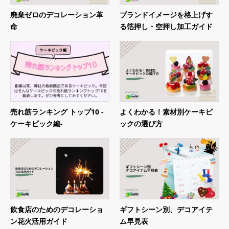
廃棄ゼロのデコレーション革
ブランドイメージを格上げす
命
る箔押し・空押し加⼯ガイド
売れ筋ランキング トップ10 -
よくわかる！素材別ケーキピ
ケーキピック編-
ックの選び方
飲食店のためのデコレーショ
ギフトシーン別、デコアイテ
ン花火活用ガイド
ム早見表